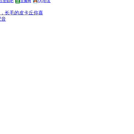
百度贴吧
豆瓣网
QQ好友
，长毛的皮卡丘你喜
配音