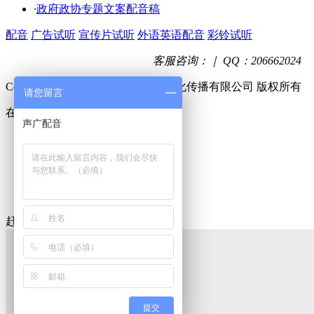
·
政府政协专题文案配音稿
配音
广告试听
宣传片试听
外语英语配音
彩铃试听
客服咨询：｜ QQ：206662024
CopyRight @2015-2016 济南声广文化传播有限公司 版权所有
请您留言
在线客服
在线客服1号
在线客服2号
在线客服3号
赶快联系我们吧
提交