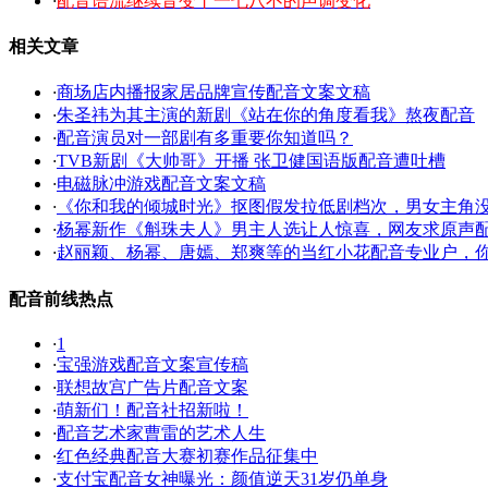
·
配音语流继续音变丨一七八不的声调变化
相关文章
·
商场店内播报家居品牌宣传配音文案文稿
·
朱圣祎为其主演的新剧《站在你的角度看我》熬夜配音
·
配音演员对一部剧有多重要你知道吗？
·
TVB新剧《大帅哥》开播 张卫健国语版配音遭吐槽
·
电磁脉冲游戏配音文案文稿
·
《你和我的倾城时光》抠图假发拉低剧档次，男女主角
·
杨幂新作《斛珠夫人》男主人选让人惊喜，网友求原声
·
赵丽颖、杨幂、唐嫣、郑爽等的当红小花配音专业户，
配音前线热点
·
1
·
宝强游戏配音文案宣传稿
·
联想故宫广告片配音文案
·
萌新们！配音社招新啦！
·
配音艺术家曹雷的艺术人生
·
红色经典配音大赛初赛作品征集中
·
支付宝配音女神曝光：颜值逆天31岁仍单身