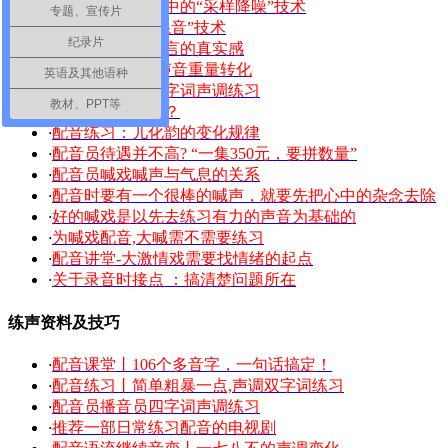
·
配音丨后期处理中的“采样降噪”技术
专题、宣传片
·
后期处理中的“混音”技术
纪录片
·
【配音讲堂】语言的真实感
·
喊戏配音5——声音重量转化
英语及其他语种
·
配音员播音员四字词声调练习
教材、PPT等
·
什么是语流音变？
·
配音练习：儿化韵的变化规律
·
配音员待遇并不高? “一集350元，要拼数量”
·
配音员喊戏喊声与气息的关系
·
配音时要有一个很棒的喊声，就要先把心中的杂念去除
·
好的喊戏是以先去练习有力的声音为基础的
·
为喊戏配音,大喊需不需要练习
·
配音讲堂-大激情戏需要找情绪的起点
·
关于录音时接点 ：搞清楚问题所在
练声资料及技巧
·
配音课堂丨106个多音字，一句话搞定！
·
配音练习丨简单粗暴一点,声调双字词练习
·
配音员播音员四字词声调练习
·
推荐一部日常练习配音的电视剧