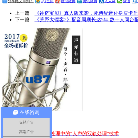
分享此文章到：
QQ空间
新浪微博
腾讯微博
人人网
微信
上一篇：
《神奇宝贝》真人版来袭，死侍配音化身皮卡丘
下一篇：
《荒野大镖客2》配音周期长达5年 数十人同台
在线咨询
配音师课堂
促销广告
高端广告
·
配音技术丨后期处理中的“人声的双轨处理”技术