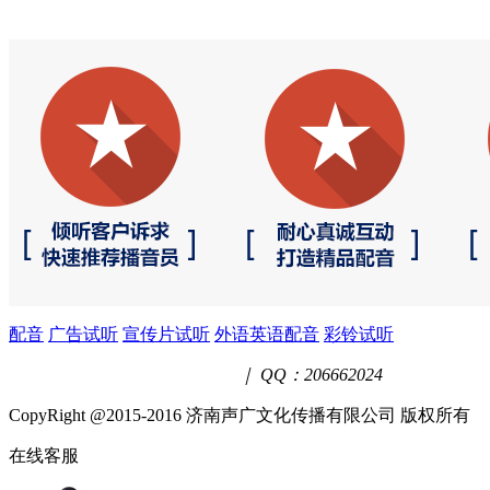
配音
广告试听
宣传片试听
外语英语配音
彩铃试听
｜ QQ：206662024
CopyRight @2015-2016 济南声广文化传播有限公司 版权所有
在线客服