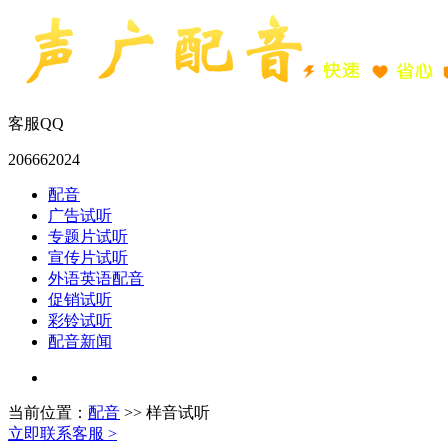
客服QQ
206662024
配音
广告试听
专题片试听
宣传片试听
外语英语配音
促销试听
彩铃试听
配音新闻
当前位置：
配音
>> 样音试听
立即联系客服 >