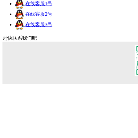
在线客服1号
在线客服2号
在线客服3号
赶快联系我们吧