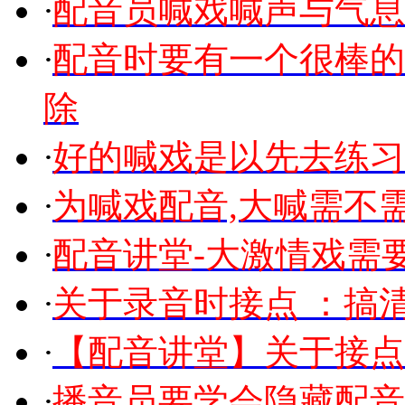
·
配音员喊戏喊声与气息
·
配音时要有一个很棒的
除
·
好的喊戏是以先去练习
·
为喊戏配音,大喊需不
·
配音讲堂-大激情戏需
·
关于录音时接点 ：搞
·
【配音讲堂】关于接点
·
播音员要学会隐藏配音